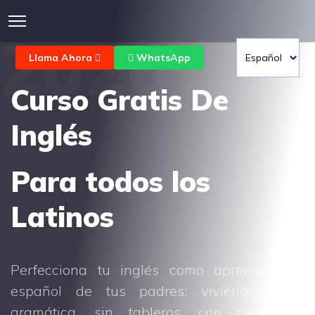
2
0
2
6
Llama Ahora
WhatsApp
Curso Gratis De
Inglés
Para todos los
Latinos
Perfecciona tu inglés como aprendiste el
español de tus padres: viviéndolo. Sin
gramática, sin tableros, con profesores