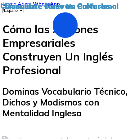
Llama Ahora
WhatsApp
“¡Descubre Nuevas Culturas
¡Comunícate Como Un Profesional
Cómo las Acciones
Empresariales
Construyen Un Inglés
Profesional
Dominas Vocabulario Técnico,
Dichos y Modismos con
Mentalidad Inglesa