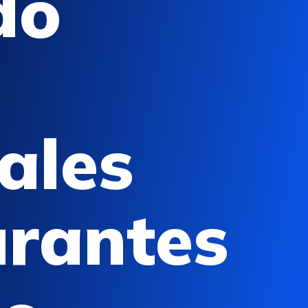
do
ales
urantes