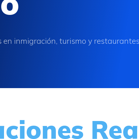
mo
s en inmigración, turismo y restaurante
aciones Rea