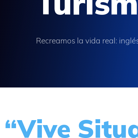
Turis
Recreamos la vida real: inglé
“Vive Situ